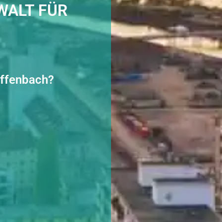
WALT FÜR
 Offenbach?