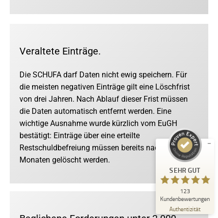
Veraltete Einträge.
Die SCHUFA darf Daten nicht ewig speichern. Für
die meisten negativen Einträge gilt eine Löschfrist
von drei Jahren. Nach Ablauf dieser Frist müssen
die Daten automatisch entfernt werden. Eine
wichtige Ausnahme wurde kürzlich vom EuGH
Kundenbewertungen und Erfahrungen zu
Kanzlei Dr. Araujo Kurth
bestätigt: Einträge über eine erteilte
Restschuldbefreiung müssen bereits nach sechs
SEHR GUT
123
Monaten gelöscht werden.
2
Bewertungen von
SEHR GUT
anderen Quellen
5,00
/
4,97
123
Blick aufs ProvenExpert-Profil werfen
Kundenbewertungen
18.06.2026
Authentizität