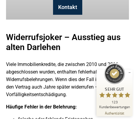
Kontakt
Widerrufsjoker – Ausstieg aus
alten Darlehen
Kundenbewertungen und Erfahrungen zu
Viele Immobilienkredite, die zwischen 2010 und 2016
Kanzlei Dr. Araujo Kurth
abgeschlossen wurden, enthalten fehlerhafte
SEHR GUT
123
Widerrufsbelehrungen. Wenn dies der Fall ist, können Sie
den Vertrag auch Jahre später widerrufen – ohne
2
Bewertungen von
SEHR GUT
anderen Quellen
5,00
/
4,97
Vorfälligkeitsentschädigung.
123
Blick aufs ProvenExpert-Profil werfen
Häufige Fehler in der Belehrung:
Kundenbewertungen
18.06.2026
Authentizität
falsche oder fehlende Fristangaben
unklare Formulierungen
Bezug auf nicht mehr geltende Vorschriften