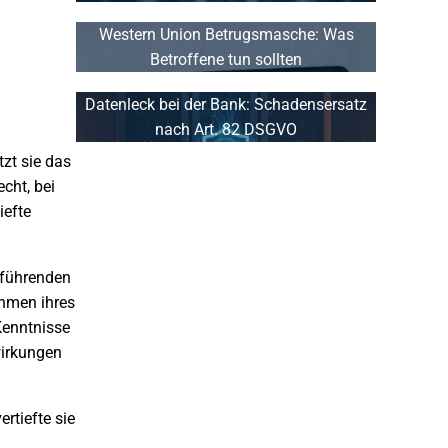
Western Union Betrugsmasche: Was
Betroffene tun sollten
Datenleck bei der Bank: Schadensersatz
nach Art. 82 DSGVO
tzt sie das
cht, bei
iefte
r führenden
ahmen ihres
 Kenntnisse
wirkungen
rtiefte sie