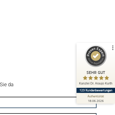
Kundenbewertungen und Erfahrungen zu
Kanzlei Dr. Araujo Kurth
123
SEHR GUT
SEHR GUT
2
Bewertungen von
5,00
/
4,97
anderen Quellen
Sie da
Kanzlei Dr. Araujo Kurth
123
Kundenbewertungen
Blick aufs ProvenExpert-Profil werfen
Authentizität
18.06.2026
18.06.2026