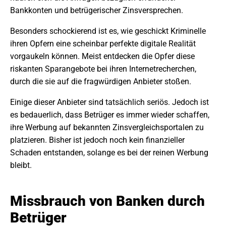
Bankkonten und betrügerischer Zinsversprechen.
Besonders schockierend ist es, wie geschickt Kriminelle
ihren Opfern eine scheinbar perfekte digitale Realität
vorgaukeln können. Meist entdecken die Opfer diese
riskanten Sparangebote bei ihren Internetrecherchen,
durch die sie auf die fragwürdigen Anbieter stoßen.
Einige dieser Anbieter sind tatsächlich seriös. Jedoch ist
es bedauerlich, dass Betrüger es immer wieder schaffen,
ihre Werbung auf bekannten Zinsvergleichsportalen zu
platzieren. Bisher ist jedoch noch kein finanzieller
Schaden entstanden, solange es bei der reinen Werbung
bleibt.
Missbrauch von Banken durch
Betrüger