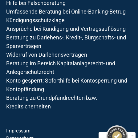
Hilfe bei Falschberatung
Umfassende Beratung bei Online-Banking-Betrug
Kündigungsschutzklage
Ansprüche bei Kündigung und Vertragsauflösung
Beratung zu Darlehens-, Kredit-, Bürgschafts- und
Sparverträgen
Widerruf von Darlehensverträgen
Beratung im Bereich Kapitalanlagerecht- und
Anlegerschutzrecht
Konto gesperrt: Soforthilfe bei Kontosperrung und
Kontopfändung
Beratung zu Grundpfandrechten bzw.
Kreditsicherheiten
Kundenbewertungen und Erfahrungen zu
Kanzlei Dr. Araujo Kurth
Impressum