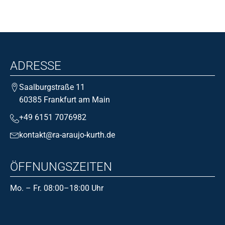
ADRESSE
Saalburgstraße 11
60385 Frankfurt am Main
+49 6151 7076982
kontakt@ra-araujo-kurth.de
ÖFFNUNGSZEITEN
Mo. – Fr. 08:00–18:00 Uhr