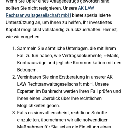
Wenn Sie Opfer eines Anlagebetrugs geworden sind,
sollten Sie nicht resignieren. Unsere
AK LAW
Rechtsanwaltsgesellschaft mbH
bietet spezialisierte
Unterstützung an, um Ihnen zu helfen, Ihr investiertes
Kapital möglichst vollständig zurückzuerhalten. Hier ist,
wie wir vorgehen:
Sammeln Sie sämtliche Unterlagen, die mit Ihrem
Fall zu tun haben, wie Vertragsdokumente, E-Mails,
Kontoauszüge und jegliche Kommunikation mit den
Betrügern.
Vereinbaren Sie eine Erstberatung in unserer AK
LAW Rechtsanwaltsgesellschaft mbH. Unsere
Experten im Bankrecht werden Ihren Fall prüfen und
Ihnen einen Überblick über Ihre rechtlichen
Möglichkeiten geben.
Falls es sinnvoll erscheint, rechtliche Schritte
einzuleiten, übernehmen wir alle notwendigen
Maßnahmen für Sie, sei es die Einleitung eines