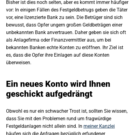
Bisher ist dies noch selten, aber es kommt immer häufiger
vor: In einigen Fällen des Festgeldbetrugs geben die Täter
vor, eine lizenzierte Bank zu sein. Die Betrüger sind sich
bewusst, dass Opfer ungern großen Geldbeträgen einer
unbekannten Bank anvertrauen. Daher geben sie sich oft
als Anlagefirma oder Finanzvermittler aus, um bei
bekannten Banken echte Konten zu eröffnen. Ihr Ziel ist
es, dass die Opfer ihre Einlagen auf diese Konten
überweisen.
Ein neues Konto wird Ihnen
geschickt aufgedrängt
Obwohl es nur ein schwacher Trost ist, sollten Sie wissen,
dass Sie mit den Problemen rund um fragwürdige
Festgeldanlagen nicht allein sind. In
meiner Kanzlei
häufen sich die Anfragen bezüglich erfundener