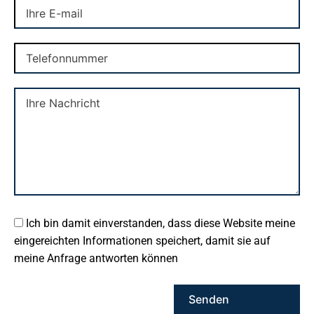
Ich bin damit einverstanden, dass diese Website meine
eingereichten Informationen speichert, damit sie auf
meine Anfrage antworten können