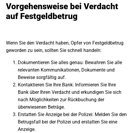
Vorgehensweise bei Verdacht
auf Festgeldbetrug
Wenn Sie den Verdacht haben, Opfer von Festgeldbetrug
geworden zu sein, sollten Sie schnell handeln:
Dokumentieren Sie alles genau: Bewahren Sie alle
relevanten Kommunikationen, Dokumente und
Beweise sorgfältig auf.
Kontaktieren Sie Ihre Bank: Informieren Sie Ihre
Bank über Ihren Verdacht und erkundigen Sie sich
nach Möglichkeiten zur Rückbuchung der
überwiesenen Beträge.
Erstatten Sie Anzeige bei der Polizei: Melden Sie den
Betrugsfall bei der Polizei und erstatten Sie eine
Anzeige.