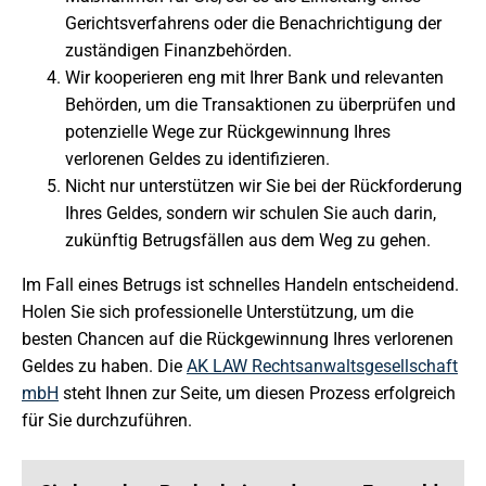
Gerichtsverfahrens oder die Benachrichtigung der
zuständigen Finanzbehörden.
Wir kooperieren eng mit Ihrer Bank und relevanten
Behörden, um die Transaktionen zu überprüfen und
potenzielle Wege zur Rückgewinnung Ihres
verlorenen Geldes zu identifizieren.
Nicht nur unterstützen wir Sie bei der Rückforderung
Ihres Geldes, sondern wir schulen Sie auch darin,
zukünftig Betrugsfällen aus dem Weg zu gehen.
Im Fall eines Betrugs ist schnelles Handeln entscheidend.
Holen Sie sich professionelle Unterstützung, um die
besten Chancen auf die Rückgewinnung Ihres verlorenen
Geldes zu haben. Die
AK LAW Rechtsanwaltsgesellschaft
mbH
steht Ihnen zur Seite, um diesen Prozess erfolgreich
für Sie durchzuführen.