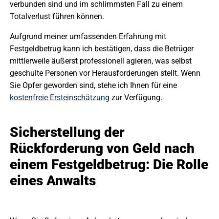
verbunden sind und im schlimmsten Fall zu einem
Totalverlust führen können.
Aufgrund meiner umfassenden Erfahrung mit
Festgeldbetrug kann ich bestätigen, dass die Betrüger
mittlerweile äußerst professionell agieren, was selbst
geschulte Personen vor Herausforderungen stellt. Wenn
Sie Opfer geworden sind, stehe ich Ihnen für eine
kostenfreie Ersteinschätzung
zur Verfügung.
Sicherstellung der
Rückforderung von Geld nach
einem Festgeldbetrug: Die Rolle
eines Anwalts