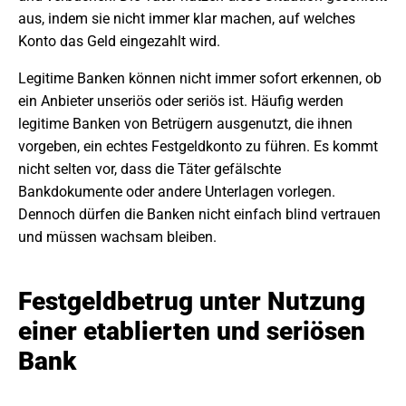
aus, indem sie nicht immer klar machen, auf welches
Konto das Geld eingezahlt wird.
Legitime Banken können nicht immer sofort erkennen, ob
ein Anbieter unseriös oder seriös ist. Häufig werden
legitime Banken von Betrügern ausgenutzt, die ihnen
vorgeben, ein echtes Festgeldkonto zu führen. Es kommt
nicht selten vor, dass die Täter gefälschte
Bankdokumente oder andere Unterlagen vorlegen.
Dennoch dürfen die Banken nicht einfach blind vertrauen
und müssen wachsam bleiben.
Festgeldbetrug unter Nutzung
einer etablierten und seriösen
Bank