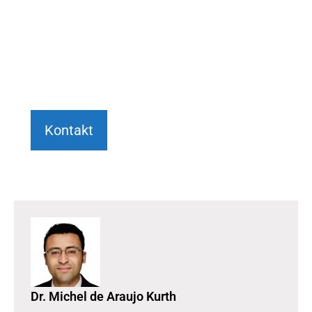
persönlich bei Ihrem Anliegen.
+49 6151 7076982
Kontakt
Dr. Michel de Araujo Kurth