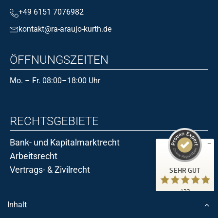
+49 6151 7076982
kontakt@ra-araujo-kurth.de
ÖFFNUNGSZEITEN
Mo. – Fr. 08:00–18:00 Uhr
RECHTSGEBIETE
Kundenbewertungen und Erfahrungen zu
Kanzlei Dr. Araujo Kurth
Bank- und Kapitalmarktrecht
SEHR GUT
123
Arbeitsrecht
2
Bewertungen von
Vertrags- & Zivilrecht
SEHR GUT
anderen Quellen
5,00
/
4,97
123
Blick aufs ProvenExpert-Profil werfen
RECHTSANWÄLTE
Kundenbewertungen
Inhalt
18.06.2026
Authentizität