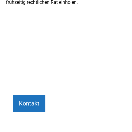
frühzeitig rechtlichen Rat einholen.
JETZT ANFRAGE STELLEN
Wir beraten Sie gerne umfassend und
persönlich bei Ihrem Anliegen.
+49 6151 7076982
Kontakt