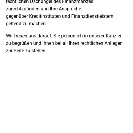
rechtlichen Dschungel des Finanzmarktes
zurechtzufinden und Ihre Ansprüche
gegenüber Kreditinstituten und Finanzdienstleistern
geltend zu machen.
Wir freuen uns darauf, Sie persönlich in unserer Kanzlei
zu begrüßen und Ihnen bei all Ihren rechtlichen Anliegen
zur Seite zu stehen.
JETZT ANFRAGE STELLEN
Wir beraten Sie gerne umfassend und
persönlich bei Ihrem Anliegen.
+49 6151 7076982