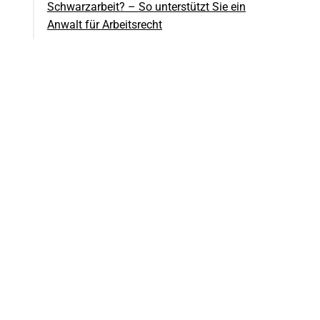
Schwarzarbeit? – So unterstützt Sie ein
Arbeitsrechtliche Konsequenzen
Anwalt für Arbeitsrecht
Fazit
FAQs – Häufig gestellte Fragen
Wann gilt eine Beschäftigung als
Schwarzarbeit?
Welche Pflichten haben Arbeitnehmer
gegenüber dem Arbeitgeber?
Welche Strafen drohen Arbeitnehmern
bei Schwarzarbeit?
Wann wird Schwarzarbeit als Straftat
nach dem StGB gewertet?
Können Arbeitnehmer bei
Schwarzarbeit eine Freiheitsstrafe