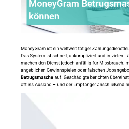
MoneyGram Betrugsmasc
können
MoneyGram ist ein weltweit tätiger Zahlungsdienstlei
Das System ist schnell, unkompliziert und in vielen 
machen den Dienst jedoch anfällig für Missbrauch
angeblichen Gewinnspielen oder falschen Jobangebo
Betrugsmasche
auf. Geschädigte berichten überein
oft ins Ausland – und der Empfänger anschließend ni