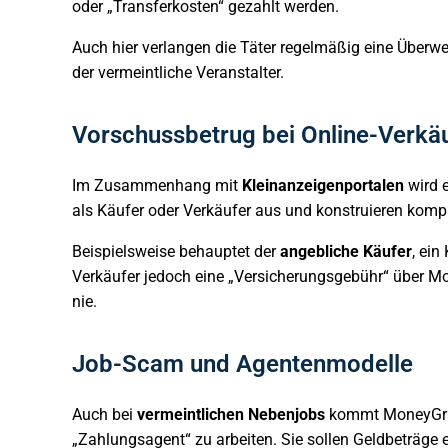
oder „Transferkosten“ gezahlt werden.
Auch hier verlangen die Täter regelmäßig eine Übe
der vermeintliche Veranstalter.
Vorschussbetrug bei Online-Verkä
Im Zusammenhang mit
Kleinanzeigenportalen
wird 
als Käufer oder Verkäufer aus und konstruieren kom
Beispielsweise behauptet der
angebliche Käufer
, ein
Verkäufer jedoch eine „Versicherungsgebühr“ über Mon
nie.
Job-Scam und Agentenmodelle
Auch bei
vermeintlichen Nebenjobs
kommt MoneyGram
„Zahlungsagent“ zu arbeiten. Sie sollen Geldbeträg