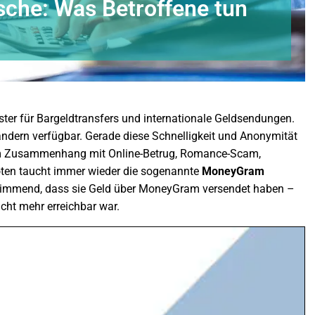
he: Was Betroffene tun
ster für Bargeldtransfers und internationale Geldsendungen.
Ländern verfügbar. Gerade diese Schnelligkeit und Anonymität
.Im Zusammenhang mit Online-Betrug, Romance-Scam,
ten taucht immer wieder die sogenannte
MoneyGram
stimmend, dass sie Geld über MoneyGram versendet haben –
cht mehr erreichbar war.