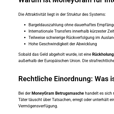
Die Attraktivität liegt in der Struktur des Systems:
Bargeldauszahlung ohne dauerhaftes Empfäng
Internationale Transfers innerhalb kürzester Zei
Teilweise schwierige Rückverfolgung im Auslan
Hohe Geschwindigkeit der Abwicklung
Sobald das Geld abgeholt wurde, ist eine
Rückholung
außerhalb der Europäischen Union. Die strafrechtlich
Rechtliche Einordnung: Was is
Bei der
MoneyGram Betrugsmasche
handelt es sich
Täter täuscht über Tatsachen, erregt oder unterhält e
Vermögensverfügung.