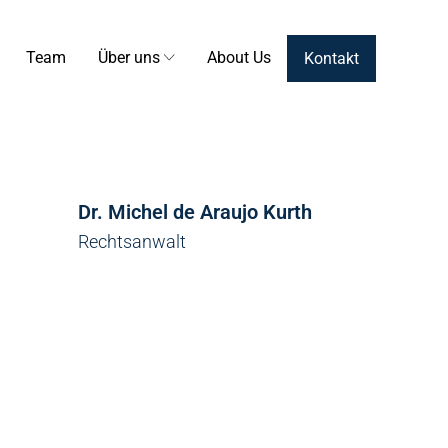
Team
Über uns
About Us
Kontakt
Dr. Michel de Araujo Kurth
Rechtsanwalt