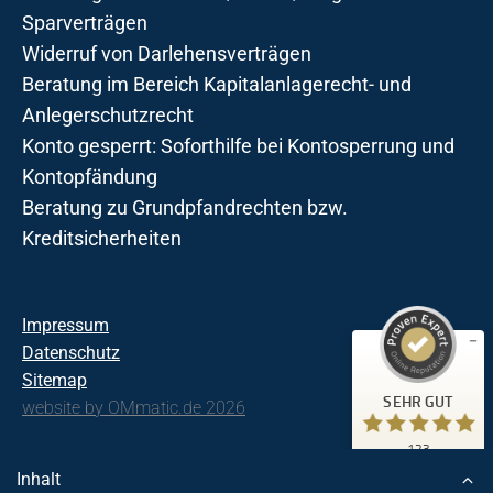
Sparverträgen
Widerruf von Darlehensverträgen
Beratung im Bereich Kapitalanlagerecht- und
Anlegerschutzrecht
Konto gesperrt: Soforthilfe bei Kontosperrung und
Kontopfändung
Beratung zu Grundpfandrechten bzw.
Kreditsicherheiten
Kundenbewertungen und Erfahrungen zu
Kanzlei Dr. Araujo Kurth
Impressum
Datenschutz
SEHR GUT
123
Sitemap
2
Bewertungen von
SEHR GUT
website by OMmatic.de 2026
anderen Quellen
5,00
/
4,97
123
Blick aufs ProvenExpert-Profil werfen
Kundenbewertungen
Inhalt
18.06.2026
Authentizität