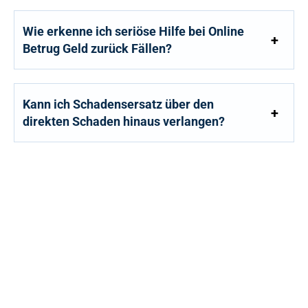
Wie erkenne ich seriöse Hilfe bei Online
Betrug Geld zurück Fällen?
Kann ich Schadensersatz über den
direkten Schaden hinaus verlangen?
JETZT ANFRAGE STELLEN
Wir beraten Sie gerne umfassend und
persönlich bei Ihrem Anliegen.
+49 6151 7076982