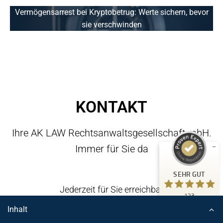
Vermögensarrest bei Kryptobetrug: Werte sichern, bevor
sie verschwinden
KONTAKT
Kundenbewertungen und Erfahrungen zu
Ihre AK LAW Rechtsanwaltsgesellschaft mbH.
Kanzlei Dr. Araujo Kurth
Immer für Sie da
SEHR GUT
123
2
Bewertungen von
SEHR GUT
anderen Quellen
5,00
/
4,97
Jederzeit für Sie erreichbar
123
Blick aufs ProvenExpert-Profil werfen
Kundenbewertungen
Dr. Michel de Araujo Kurth
Inhalt
18.06.2026
Authentizität