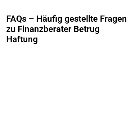
FAQs – Häufig gestellte Fragen
zu Finanzberater Betrug
Haftung
JETZT ANFRAGE STELLEN
Wir beraten Sie gerne umfassend und
persönlich bei Ihrem Anliegen.
+49 6151 7076982