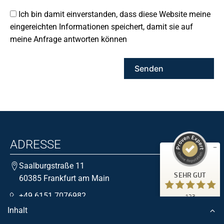
Ich bin damit einverstanden, dass diese Website meine
eingereichten Informationen speichert, damit sie auf
meine Anfrage antworten können
Kundenbewertungen und Erfahrungen zu
Kanzlei Dr. Araujo Kurth
ADRESSE
SEHR GUT
123
Saalburgstraße 11
2
Bewertungen von
SEHR GUT
60385 Frankfurt am Main
anderen Quellen
5,00
/
4,97
+49 6151 7076982
123
Blick aufs ProvenExpert-Profil werfen
Kundenbewertungen
Inhalt
kontakt@ra-araujo-kurth.de
18.06.2026
Authentizität