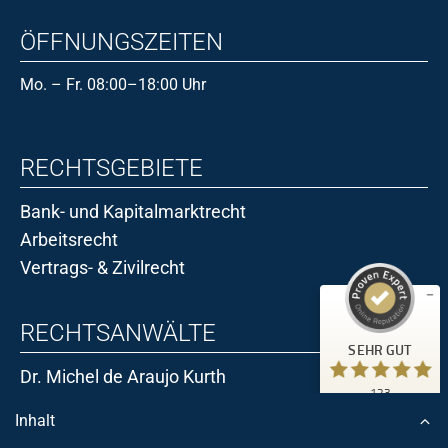
ÖFFNUNGSZEITEN
Mo. – Fr. 08:00–18:00 Uhr
RECHTSGEBIETE
Bank- und Kapitalmarktrecht
Arbeitsrecht
Kundenbewertungen und Erfahrungen zu
Vertrags- & Zivilrecht
Kanzlei Dr. Araujo Kurth
SEHR GUT
123
RECHTSANWÄLTE
2
Bewertungen von
SEHR GUT
anderen Quellen
5,00
/
4,97
Dr. Michel de Araujo Kurth
123
Blick aufs ProvenExpert-Profil werfen
Kundenbewertungen
Julian Arnold
Inhalt
18.06.2026
Authentizität