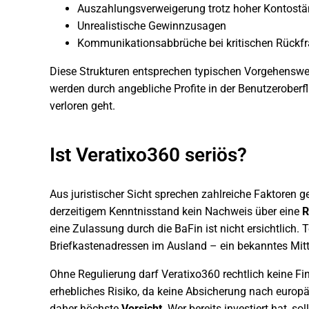
Auszahlungsverweigerung trotz hoher Kontost
Unrealistische Gewinnzusagen
Kommunikationsabbrüche bei kritischen Rückf
Diese Strukturen entsprechen typischen Vorgehenswe
werden durch angebliche Profite in der Benutzeroberfl
verloren geht.
Ist Veratixo360 seriös?
Aus juristischer Sicht sprechen zahlreiche Faktoren ge
derzeitigem Kenntnisstand kein Nachweis über eine
R
eine Zulassung durch die BaFin ist nicht ersichtlich.
Briefkastenadressen im Ausland – ein bekanntes Mitt
Ohne Regulierung darf Veratixo360 rechtlich keine Fi
erhebliches Risiko, da keine Absicherung nach europ
daher höchste
Vorsicht
. Wer bereits investiert hat, so