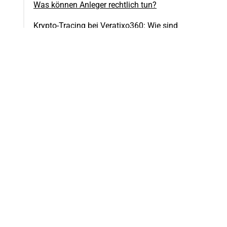
Was können Anleger rechtlich tun?
Krypto-Tracing bei Veratixo360: Wie sind
die Erfolgsaussichten?
Veratixo360 Trading: So bekommen Sie
Ihr Geld zurück
Kryptobetrug: Warum anwaltliche
Unterstützung hilfreich sein kann
Fazit