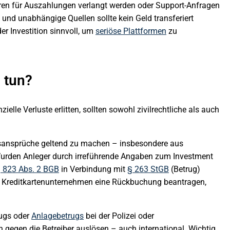
ren für Auszahlungen verlangt werden oder Support-Anfragen
und unabhängige Quellen sollte kein Geld transferiert
er Investition sinnvoll, um
seriöse Plattformen
zu
 tun?
ielle Verluste erlitten, sollten sowohl zivilrechtliche als auch
gsansprüche geltend zu machen – insbesondere aus
Wurden Anleger durch irreführende Angaben zum Investment
 823 Abs. 2 BGB
in Verbindung mit
§ 263 StGB
(Betrug)
der Kreditkartenunternehmen eine Rückbuchung beantragen,
rugs oder
Anlagebetrugs
bei der Polizei oder
n gegen die Betreiber auslösen – auch international. Wichtig