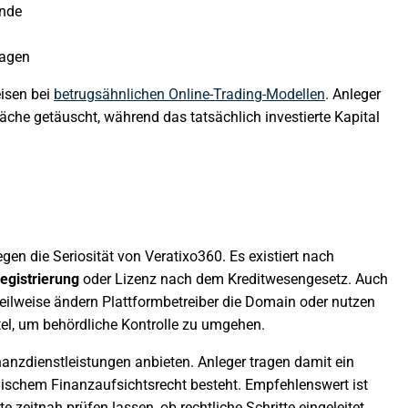
ände
ragen
isen bei
betrugsähnlichen Online-Trading-Modellen
. Anleger
äche getäuscht, während das tatsächlich investierte Kapital
gen die Seriosität von Veratixo360. Es existiert nach
egistrierung
oder Lizenz nach dem Kreditwesengesetz. Auch
 Teilweise ändern Plattformbetreiber die Domain oder nutzen
el, um behördliche Kontrolle zu umgehen.
nanzdienstleistungen anbieten. Anleger tragen damit ein
äischem Finanzaufsichtsrecht besteht. Empfehlenswert ist
llte zeitnah prüfen lassen, ob rechtliche Schritte eingeleitet